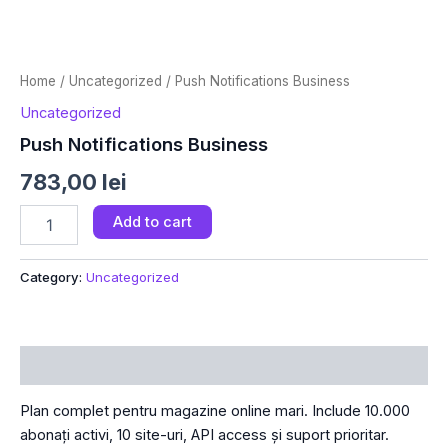
Home
/
Uncategorized
/ Push Notifications Business
Uncategorized
Push Notifications Business
783,00
lei
Push
Add to cart
Notifications
Business
quantity
Category:
Uncategorized
Description
Plan complet pentru magazine online mari. Include 10.000
abonați activi, 10 site-uri, API access și suport prioritar.